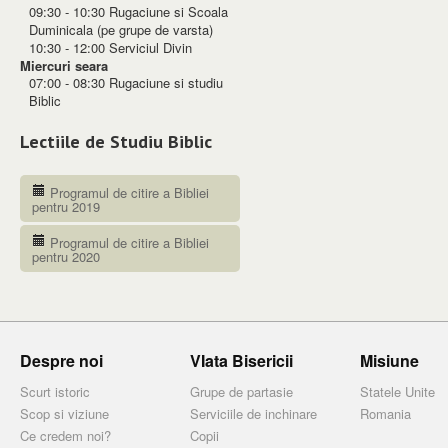
09:30 - 10:30 Rugaciune si Scoala
Duminicala (pe grupe de varsta)
10:30 - 12:00 Serviciul Divin
Miercuri seara
07:00 - 08:30 Rugaciune si studiu
Biblic
Lectiile de Studiu Biblic
Programul de citire a Bibliei
pentru 2019
Programul de citire a Bibliei
pentru 2020
Despre noi
VIata Bisericii
Misiune
Scurt istoric
Grupe de partasie
Statele Unite
Scop si viziune
Serviciile de inchinare
Romania
Ce credem noi?
Copii